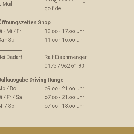
E-Mail:
golf.de
Öffnungszeiten Shop
i - Mi / Fr
12.oo - 17.oo Uhr
Sa - So
11.oo - 16.oo Uhr
________
Bei Bedarf
Ralf Eisenmenger
0173 / 962 61 80
Ballausgabe Driving Range
Mo / Do
o9.oo - 21.oo Uhr
i / Fr / Sa
o7.oo - 21.oo Uhr
Mi / So
o7.oo - 18.oo Uhr