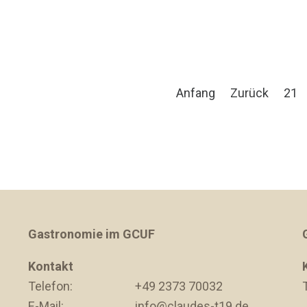
Anfang
Zurück
21
Gastronomie im GCUF
Kontakt
Telefon:
+49 2373 70032
E-Mail:
info@claudes-t19.de