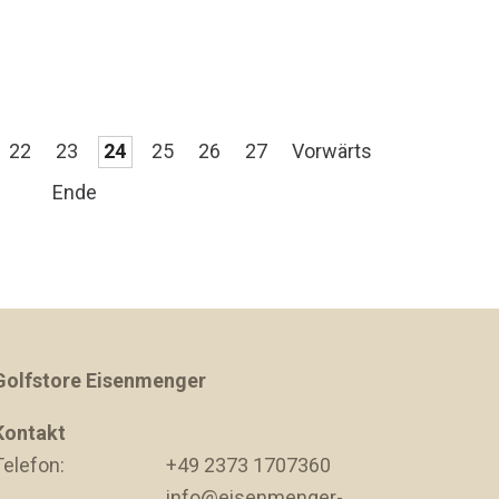
22
23
24
25
26
27
Vorwärts
Ende
Golfstore Eisenmenger
Kontakt
Telefon:
+49 2373 1707360
info@eisenmenger-