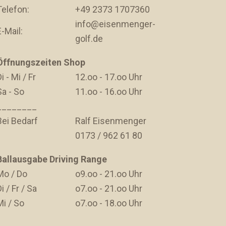
Telefon:
+49 2373 1707360
info@eisenmenger-
E-Mail:
golf.de
Öffnungszeiten Shop
i - Mi / Fr
12.oo - 17.oo Uhr
Sa - So
11.oo - 16.oo Uhr
________
Bei Bedarf
Ralf Eisenmenger
0173 / 962 61 80
Ballausgabe Driving Range
Mo / Do
o9.oo - 21.oo Uhr
i / Fr / Sa
o7.oo - 21.oo Uhr
Mi / So
o7.oo - 18.oo Uhr