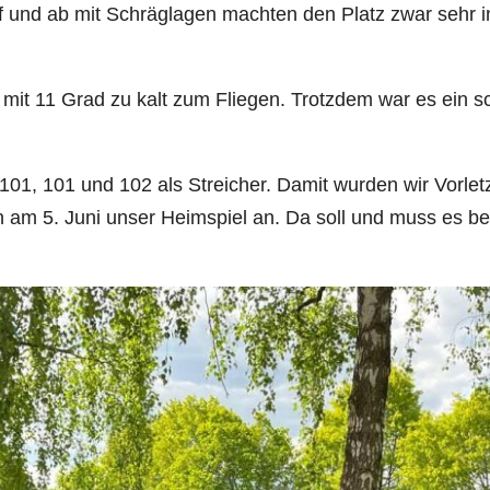
f und ab mit Schräglagen machten den Platz zwar sehr 
DSGVO
Marshals
Matchplay Gewinner
Herren AK50 I
Clubmagazine
Hunde auf dem Golfplatz
GCUF Einzelmatchplay 2026
Herren AK50 II
mit 11 Grad zu kalt zum Fliegen. Trotzdem war es ein sch
Chronik
Carts
GCUF Teammatchplay 2026
Herren AK50 III
101, 101 und 102 als Streicher. Damit wurden wir Vorle
Ehrenrat
Rettungskonzept auf dem Platz
Damen-, Herren- und Seniorennachmittage
Damen AK65
n am 5. Juni unser Heimspiel an. Da soll und muss es bess
Präsidentengalerie
Ausschreibungen
Herren AK65
Jugend