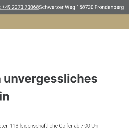
.: +49 2373 70068
Schwarzer Weg 1
58730 Fröndenberg
n unvergessliches
in
eten 118 leidenschaftliche Golfer ab 7:00 Uhr