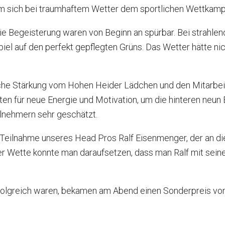
um sich bei traumhaftem Wetter dem sportlichen Wettkampf
DSGVO
Marshals
Matchplay Gewinner
Herren AK50 I
 die Begeisterung waren von Beginn an spürbar. Bei stra
Clubmagazine
Hunde auf dem Golfplatz
GCUF Einzelmatchplay 2026
Herren AK50 II
el auf den perfekt gepflegten Grüns. Das Wetter hätte ni
Chronik
Carts
GCUF Teammatchplay 2026
Herren AK50 III
tliche Stärkung vom Hohen Heider Lädchen und den Mitarb
Ehrenrat
Rettungskonzept auf dem Platz
Damen-, Herren- und Seniorennachmittage
Damen AK65
gten für neue Energie und Motivation, um die hinteren neun
Präsidentengalerie
Ausschreibungen
Herren AK65
ilnehmern sehr geschätzt.
e Teilnahme unseres Head Pros Ralf Eisenmenger, der an d
Jugend
ser Wette konnte man daraufsetzen, dass man Ralf mit sein
erfolgreich waren, bekamen am Abend einen Sonderpreis vo