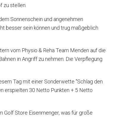
 zu stellen.
hlendem Sonnenschein und angenehmen
cht besser sein können und trug maßgeblich
eitern vom Physio & Reha Team Menden auf die
 Bahnen in Angriff zu nehmen. Die Verpflegung
iesem Tag mit einer Sonderwette "Schlag den
en erspielten 30 Netto Punkten + 5 Netto
m Golf Store Eisenmenger, was für große