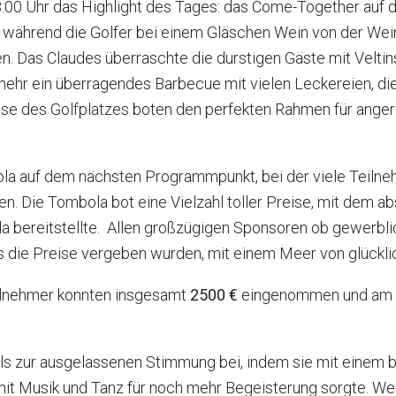
8:00 Uhr das Highlight des Tages: das Come-Together auf 
, während die Golfer bei einem Gläschen Wein von der We
n. Das Claudes überraschte die durstigen Gäste mit Velti
mehr ein überragendes Barbecue mit vielen Leckereien, die
sse des Golfplatzes boten den perfekten Rahmen für ange
a auf dem nächsten Programmpunkt, bei der viele Teilneh
 Die Tombola bot eine Vielzahl toller Preise, mit dem abs
a bereitstellte. Allen großzügigen Sponsoren ob gewerblich
s die Preise vergeben wurden, mit einem Meer von glückli
eilnehmer konnten insgesamt
2500 €
eingenommen und am 2
ls zur ausgelassenen Stimmung bei, indem sie mit einem 
 mit Musik und Tanz für noch mehr Begeisterung sorgte. 