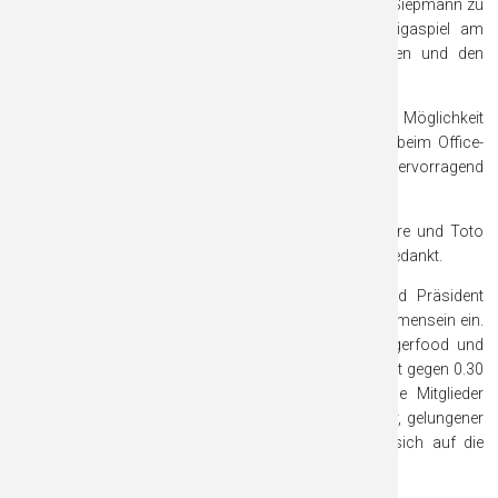
Eine nicht alltägliche Ehrung wurde Dr. Elmar Schulte-Siepmann zu
teil. Er wurde für sein HOLE IN ONE bei einem Ligaspiel am
16.08.2025 auf der Bahn 17 durch den Präsidenten und den
Spielführer geehrt.
Als vorletzten Punkt nutze der der Präsident noch die Möglichkeit
sich im Namen der Anwesenden und aller Mitglieder beim Office-
und dem Greenkeeper Team, sowie den Pros für die hervorragend
geleistete Arbeit im letzten Jahr.
Last but not least wurden unsere Gastronomen Andre und Toto
unter großem Applaus der Anwesenden noch einmal gedankt.
Im Anschluss an seine Rede und die Ehrungen lud Präsident
Siepman alle zum gemütlichen und fröhlichen Beisammensein ein.
Die angeregten Gespräche fanden bei lockerem Fingerfood und
dem ein oder anderen Gläschen statt. Ein Ende war erst gegen 0.30
Uhr in Sicht. Bereits an diesem Abend haben viele Mitglieder
bestätigt, dass es wieder einmal ein sehr informativer, gelungener
und sehr kurzweiliger Abend gewesen ist und alle sich auf die
Saison 2026 riesig freuen.