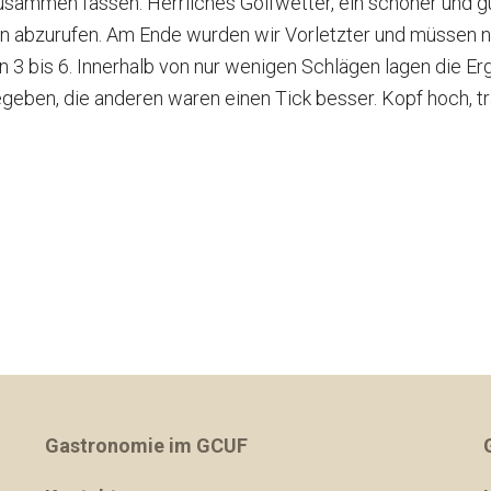
sammen fassen. Herrliches Golfwetter, ein schöner und gut
DSGVO
Marshals
Matchplay Gewinner
Herren AK50 I
n abzurufen. Am Ende wurden wir Vorletzter und müssen nu
3 bis 6. Innerhalb von nur wenigen Schlägen lagen die Erg
Clubmagazine
Hunde auf dem Golfplatz
GCUF Einzelmatchplay 2026
Herren AK50 II
egeben, die anderen waren einen Tick besser. Kopf hoch, tr
Chronik
Carts
GCUF Teammatchplay 2026
Herren AK50 III
Ehrenrat
Rettungskonzept auf dem Platz
Damen-, Herren- und Seniorennachmittage
Damen AK65
Präsidentengalerie
Ausschreibungen
Herren AK65
Jugend
Gastronomie im GCUF