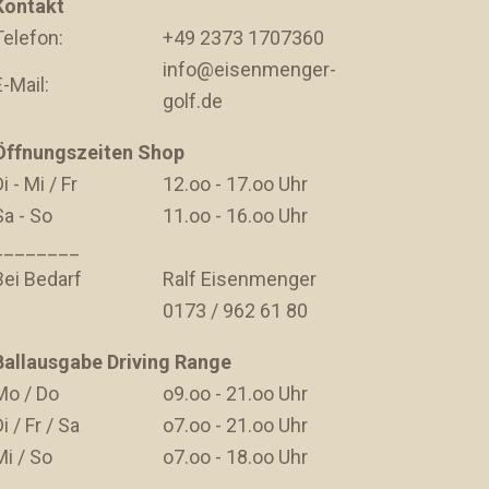
Kontakt
Telefon:
+49 2373 1707360
info@eisenmenger-
E-Mail:
golf.de
Öffnungszeiten Shop
i - Mi / Fr
12.oo - 17.oo Uhr
Sa - So
11.oo - 16.oo Uhr
________
Bei Bedarf
Ralf Eisenmenger
0173 / 962 61 80
Ballausgabe Driving Range
Mo / Do
o9.oo - 21.oo Uhr
i / Fr / Sa
o7.oo - 21.oo Uhr
Mi / So
o7.oo - 18.oo Uhr