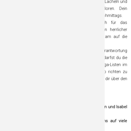
gelöst. Trotz aller Herausforderungen hast du nie dein Lächeln und
vor allem nie den Spaß an der Sache verloren. Dein
Durchhaltevermögen war der Anker unseres Damennachmittags.
Ein ganz besonderes Dankeschön gilt dir auch für das
wunderschöne Abschluss-Kaffeetrinken. Es war ein herrlicher
Nachmittag und der perfekte Rahmen, um gemeinsam auf die
vergangenen Jahre zurückzublicken.
Nun beginnt für dich ein neues Kapitel: Die Zeit der Verantwortung
gibst du ab, die Zeit des Genießens bricht an. Ab jetzt darfst du die
Damennachmittage ganz entspannt erleben, ohne Orga-Listen im
Kopf und ohne den Blick ständig auf die Wetter-App richten zu
müssen. Wir freuen uns darauf, nun ganz „befreit“ mit dir über den
Platz zu gehen.
Vielen herzlichen Dank für alles, liebe Andrea
Lieben Dank an die neuen Captains, Astrid Schiffmann und Isabel
Schneidewind.
Danke, dass ihr den Job übernehmt. Wir freuen uns auf viele
schöne Damennachmittage.