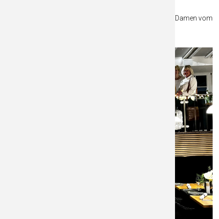
Tanja Neveling & Verena Reiffer-Gantenbrink, sowie die Damen vom
GC Unna-Fröndenberg