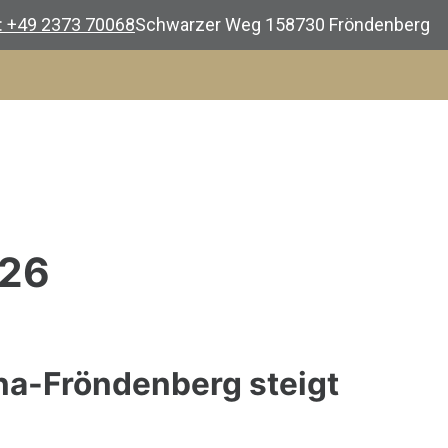
.: +49 2373 70068
Schwarzer Weg 1
58730 Fröndenberg
026
nna-Fröndenberg steigt