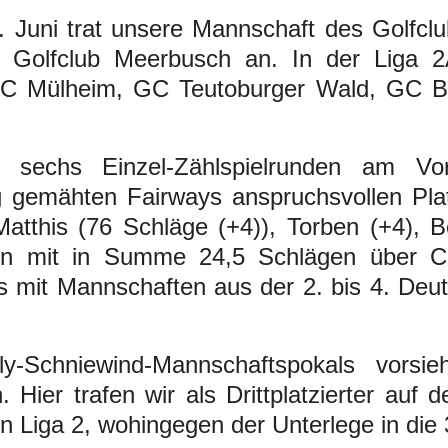
Juni trat unsere Mannschaft des Golfcl
DSGVO
Marshals
Matchplay Gewinner
Herren AK50 I
m Golfclub Meerbusch an. In der Liga 2
Clubmagazine
Hunde auf dem Golfplatz
GCUF Einzelmatchplay 2026
Herren AK50 II
C Mülheim, GC Teutoburger Wald, GC Be
Chronik
Carts
GCUF Teammatchplay 2026
Herren AK50 III
sechs Einzel-Zählspielrunden am Vo
Ehrenrat
Rettungskonzept auf dem Platz
Damen-, Herren- und Seniorennachmittage
Damen AK65
ng gemähten Fairways anspruchsvollen Pla
Matthis (76 Schläge (+4)), Torben (+4), 
Präsidentengalerie
Ausschreibungen
Herren AK65
ten mit in Summe 24,5 Schlägen über CR
Jugend
s mit Mannschaften aus der 2. bis 4. Deu
Schniewind-Mannschaftspokals vorsie
Hier trafen wir als Drittplatzierter auf 
in Liga 2, wohingegen der Unterlege in die