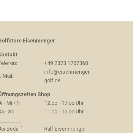
Golfstore Eisenmenger
Kontakt
Telefon:
+49 2373 1707360
info@eisenmenger-
E-Mail:
golf.de
Öffnungszeiten Shop
i - Mi / Fr
12.oo - 17.oo Uhr
Sa - So
11.oo - 16.oo Uhr
________
Bei Bedarf
Ralf Eisenmenger